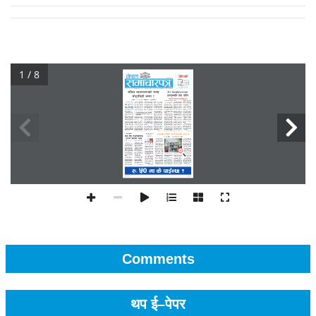
1 / 8
Comments
थप ई–पेपर