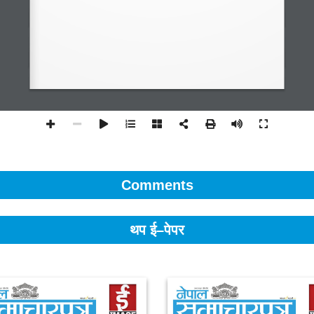
Comments
थप ई–पेपर