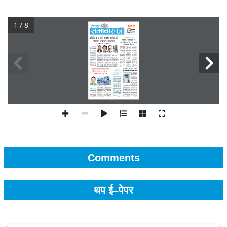
1 / 8
Comments
थप ई–पेपर