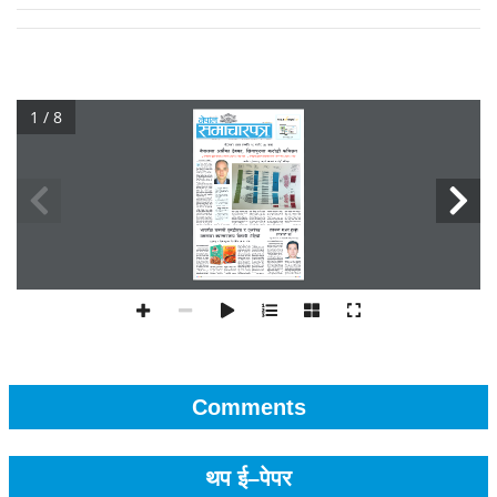
1 / 8
Comments
थप ई–पेपर