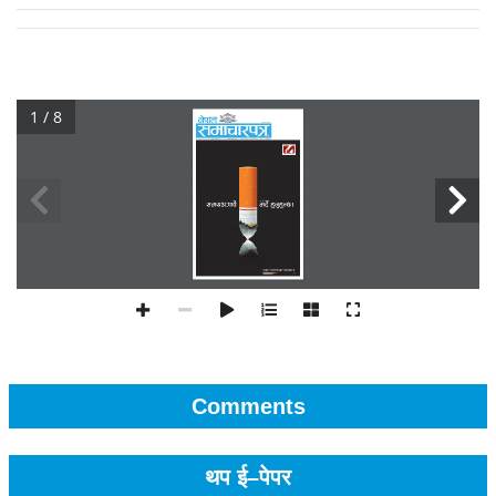
1 / 8
Comments
थप ई–पेपर