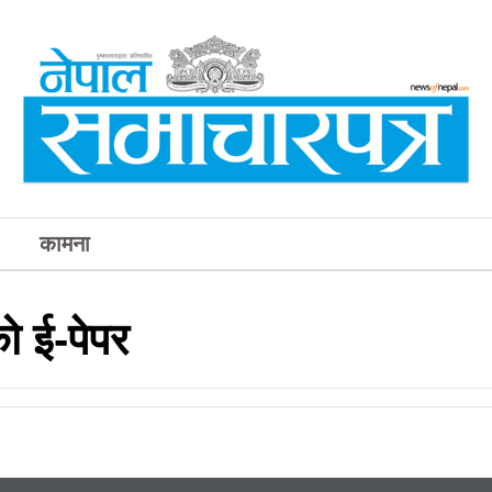
कामना
 ई-पेपर