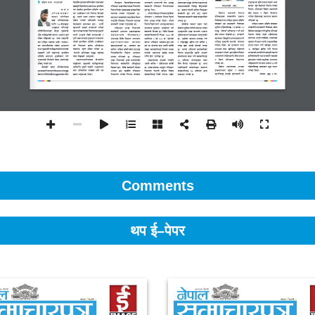
Comments
थप ई–पेपर