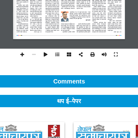
Comments
थप ई–पेपर