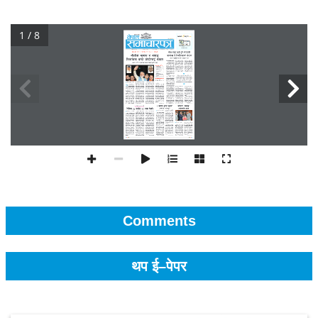
1 / 8
Comments
थप ई–पेपर