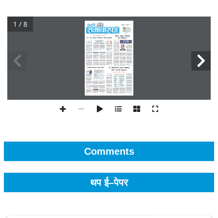
1 / 8
Comments
थप ई–पेपर