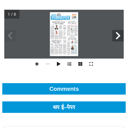
1 / 8
Comments
थप ई–पेपर