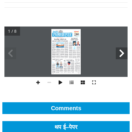
1 / 8
Comments
थप ई–पेपर