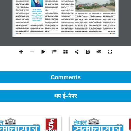
Comments
थप ई–पेपर