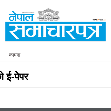
कामना
 ई-पेपर