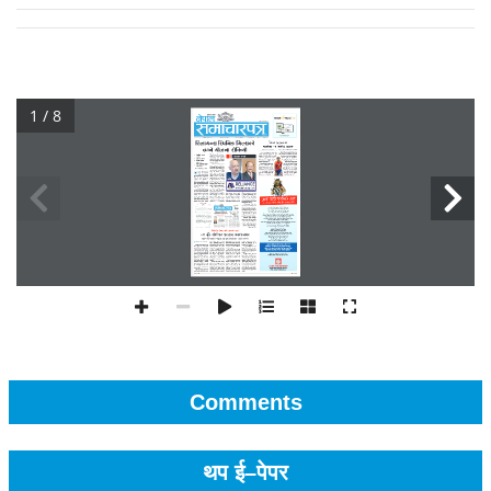
1 / 8
Comments
थप ई–पेपर