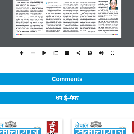
Comments
थप ई–पेपर