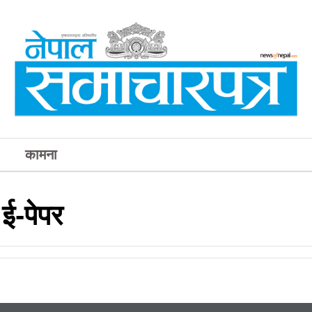
कामना
ई-पेपर