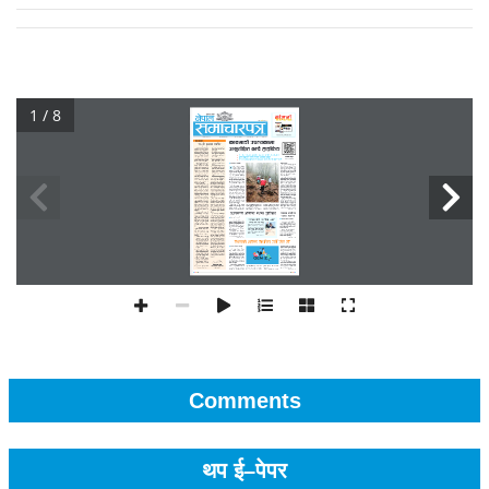
1 / 8
Comments
थप ई–पेपर