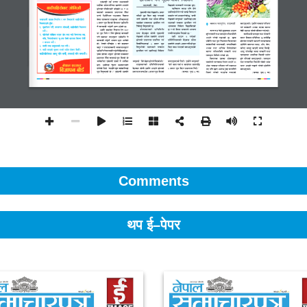
Comments
थप ई–पेपर