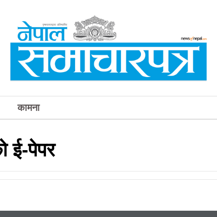
कामना
 ई-पेपर