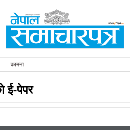
कामना
 ई-पेपर