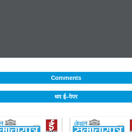
Comments
थप ई–पेपर