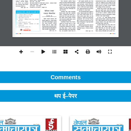
Comments
थप ई–पेपर