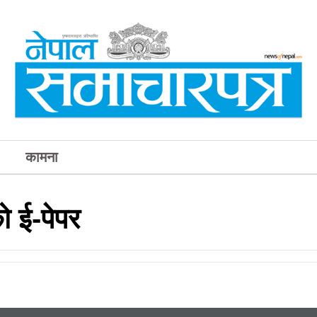
कामना
 ई-पेपर