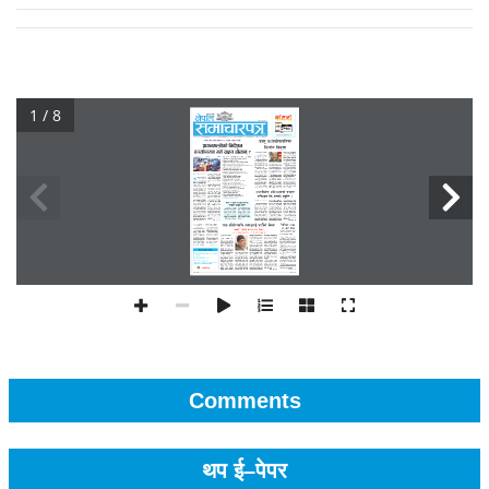
1 / 8
Comments
थप ई–पेपर