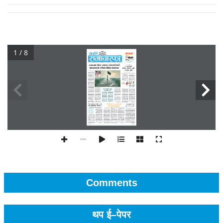
1 / 8
Comments
थप ई–पेपर