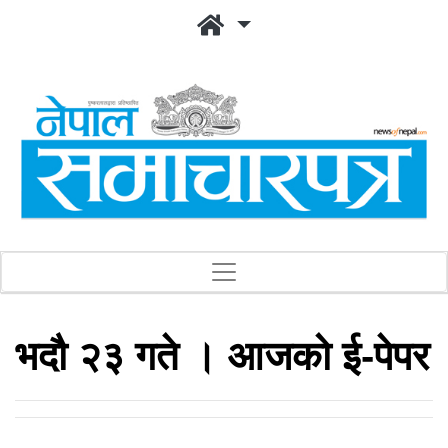
भदौ २३ गते । आजको ई-पेपर