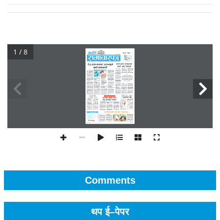
1 / 8
Comments
थप ई–पेपर