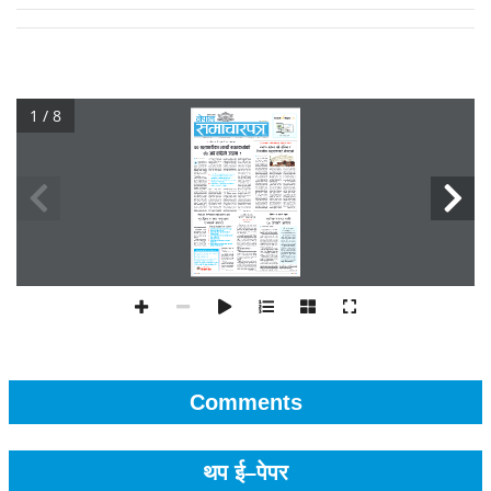
1 / 8
Comments
थप ई–पेपर