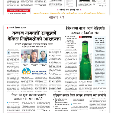
साउन ११