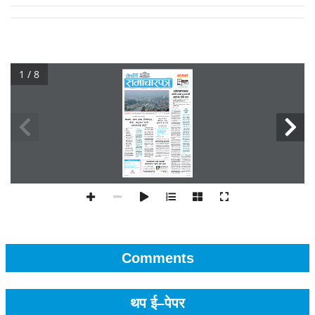
1 / 8
Comments
थप ई–पेपर