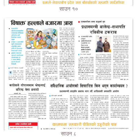
साउन १०
साउन ८