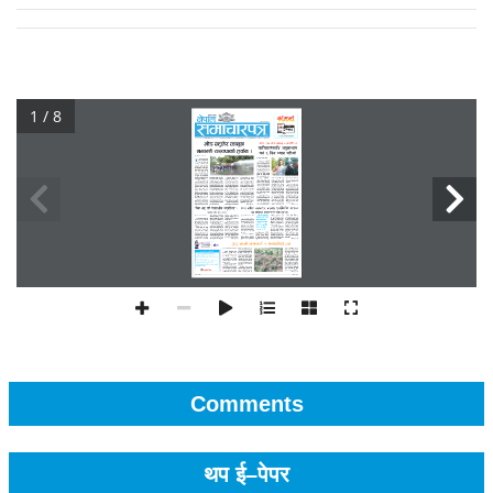
1 / 8
Comments
थप ई–पेपर