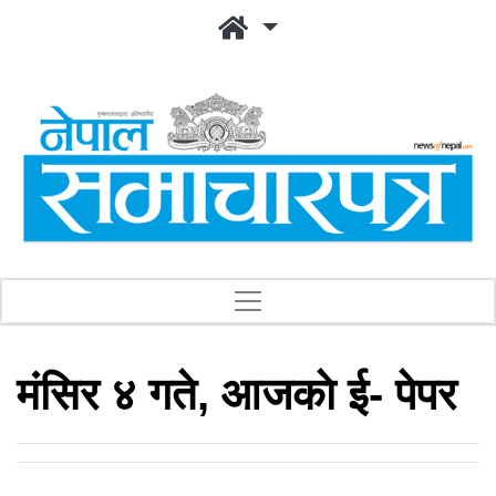
मंसिर ४ गते, आजकाे ई- पेपर