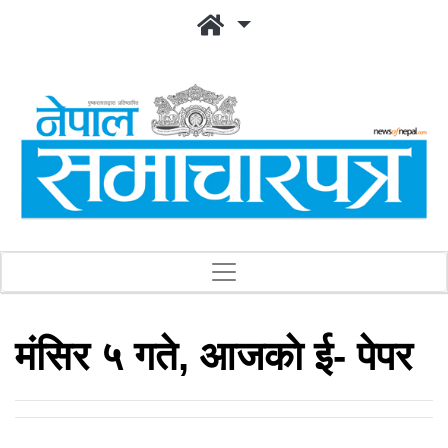
मंसिर ५ गते, आजकाे ई- पेपर