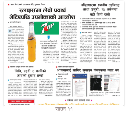
साउन ११