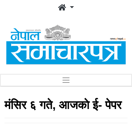
मंसिर ६ गते, आजकाे ई- पेपर