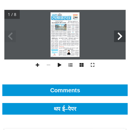
1 / 8
Comments
थप ई–पेपर