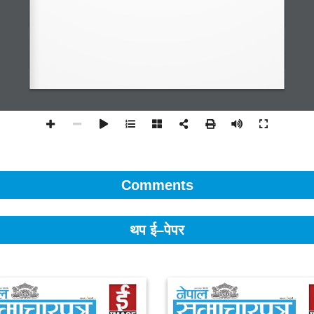
Comments
थप ई–पेपर