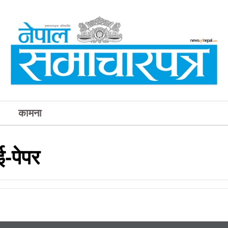
कामना
-पेपर