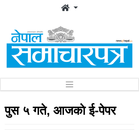
पुस ५ गते, आजकाे ई-पेपर