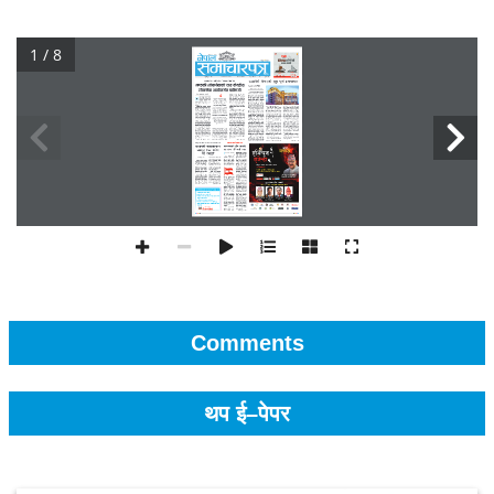
1 / 8
Comments
थप ई–पेपर