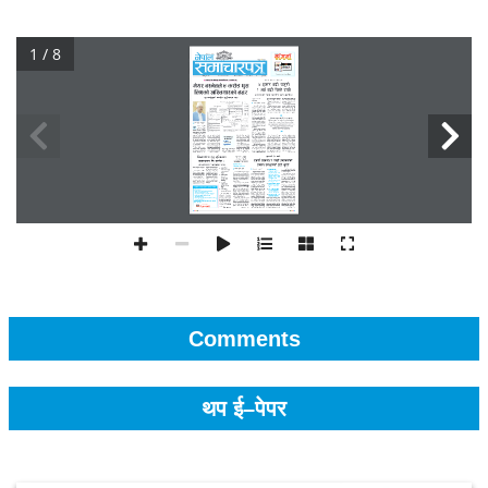
1 / 8
Comments
थप ई–पेपर