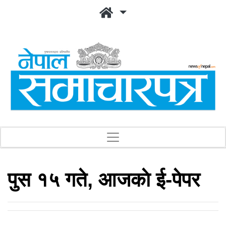
पुस १५ गते, आजकाे ई-पेपर