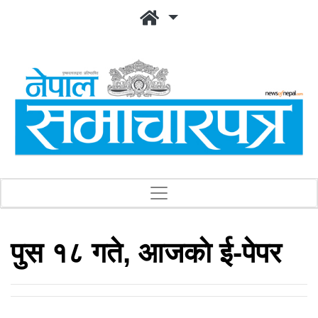
पुस १८ गते, आजकाे ई-पेपर