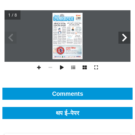
1 / 8
Comments
थप ई–पेपर