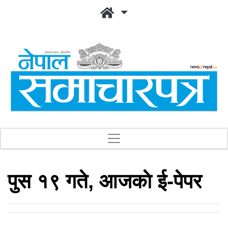
पुस १९ गते, आजकाे ई-पेपर