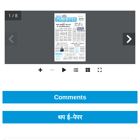
1 / 8
Comments
थप ई–पेपर