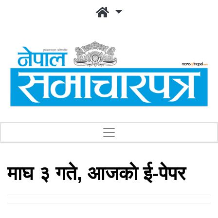
माघ ३ गते, आजकाे ई-पेपर