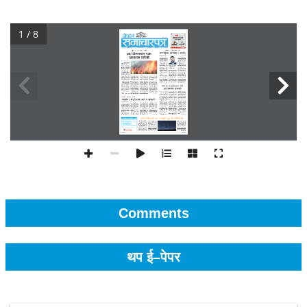
1 / 8
Comments
थप ई–पेपर