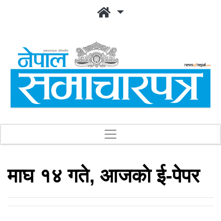
माघ १४ गते, आजकाे ई-पेपर