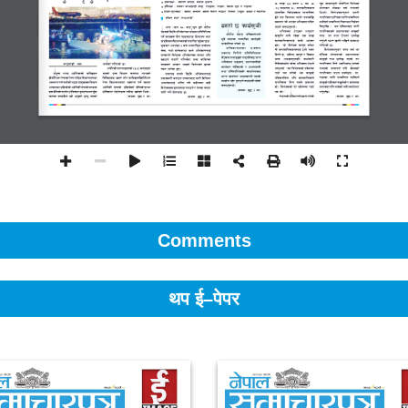
Comments
थप ई–पेपर