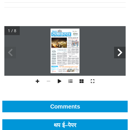
1 / 8
Comments
थप ई–पेपर