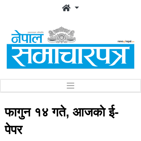
फागुन १४ गते, आजकाे ई-
पेपर