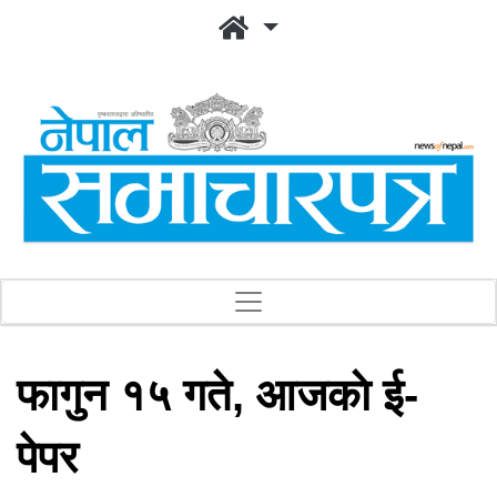
फागुन १५ गते, आजकाे ई-
पेपर