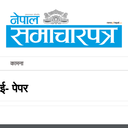
कामना
ई- पेपर