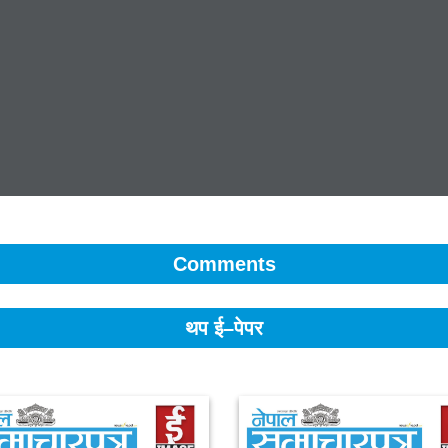
Comments
थप ई–पेपर