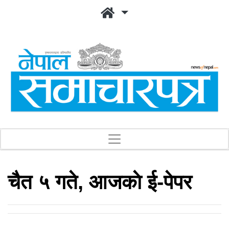
चैत ५ गते, आजकाे ई-पेपर