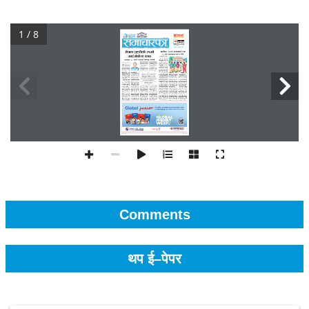
1 / 8
Comments
थप ई–पेपर