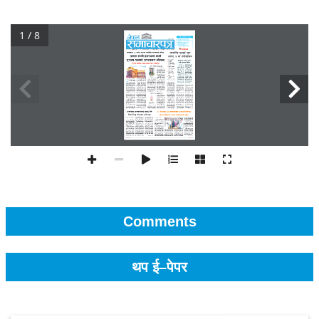
1 / 8
Comments
थप ई–पेपर