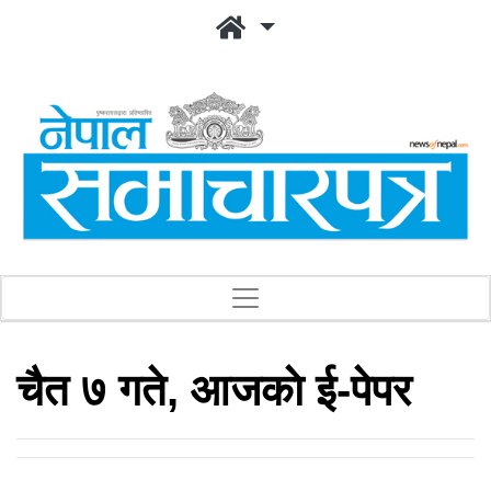
चैत ७ गते, आजकाे ई-पेपर