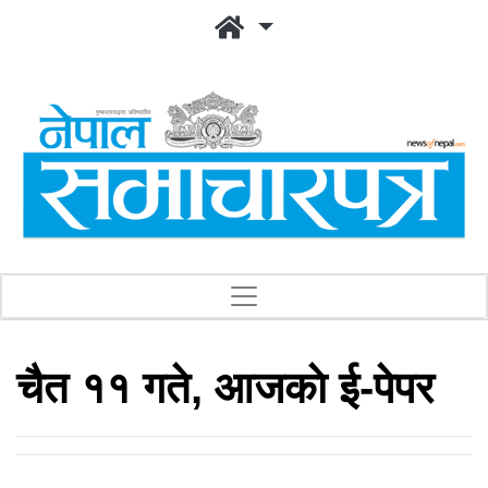
चैत ११ गते, आजकाे ई-पेपर