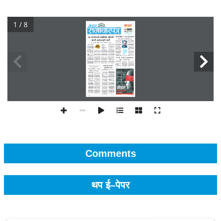
1 / 8
Comments
थप ई–पेपर