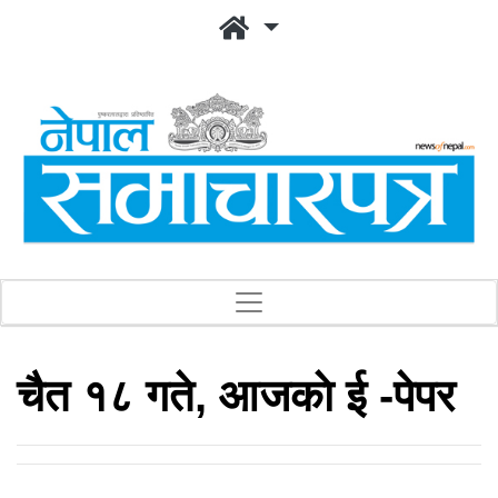
चैत १८ गते, आजकाे ई -पेपर