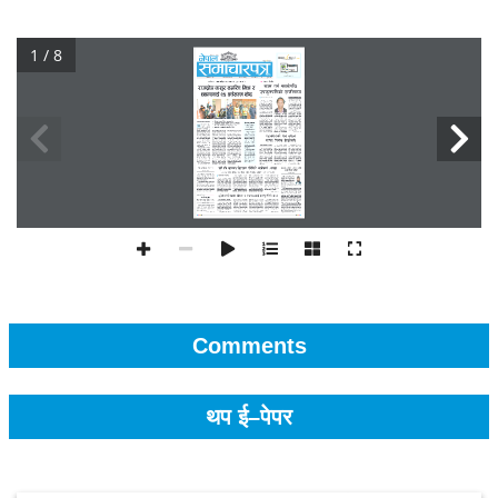
1 / 8
Comments
थप ई–पेपर