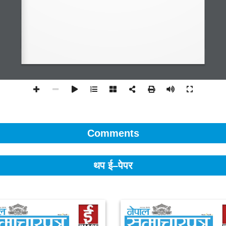
Comments
थप ई–पेपर