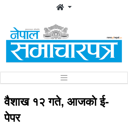
वैशाख १२ गते, आजकाे ई-
पेपर