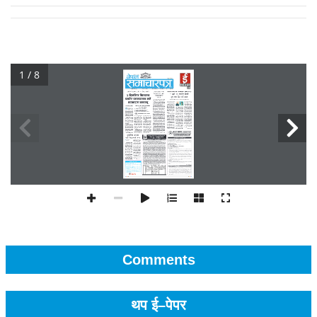
1 / 8
Comments
थप ई–पेपर