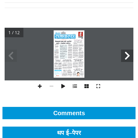
1 / 12
Comments
थप ई–पेपर