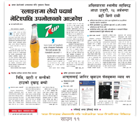
साउन ११