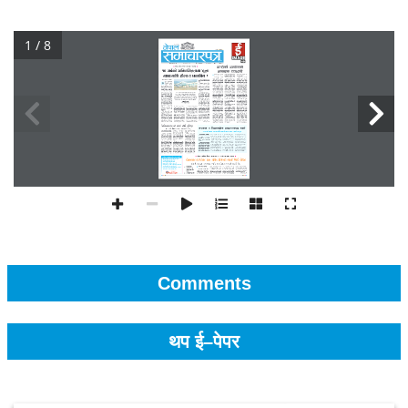
1 / 8
Comments
थप ई–पेपर