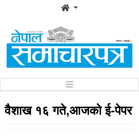
वैशाख १६ गते,आजको ई-पेपर