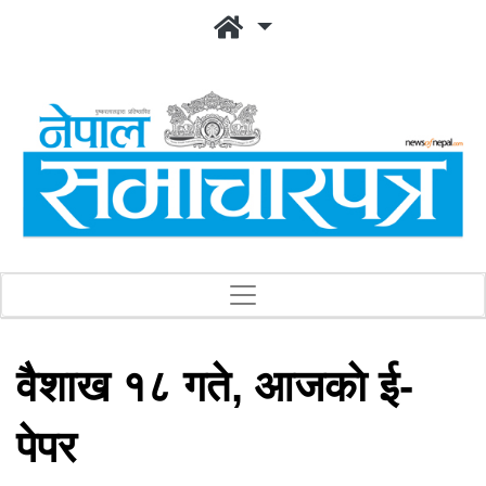
वैशाख १८ गते, आजकाे ई-
पेपर