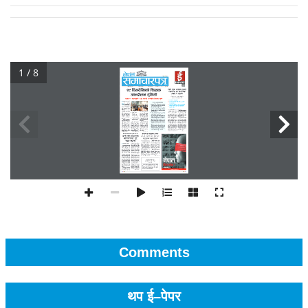
1 / 8
Comments
थप ई–पेपर