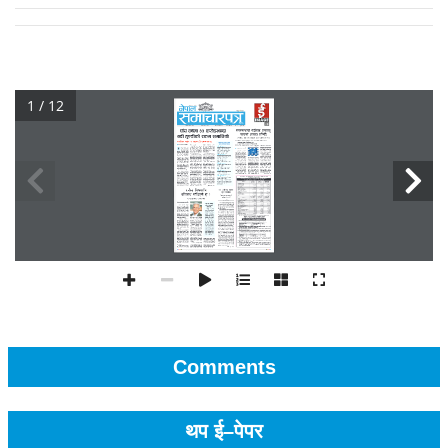
1 / 12
Comments
थप ई–पेपर