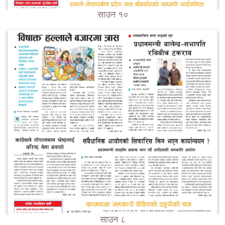
साउन १०
साउन ८