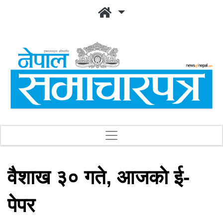
वैशाख ३० गते, आजकाे ई-
पेपर