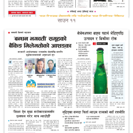
साउन ११