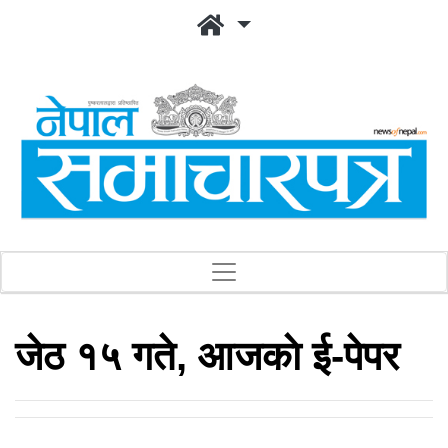
जेठ १५ गते, आजकाे ई-पेपर